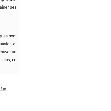
raîner des
iques sont
tation et
rouver un
 mains, ce
film