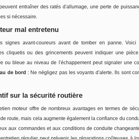
euvent entraîner des ratés d'allumage, une perte de puissan
s si nécessaire.
oteur mal entretenu
s signes avant-coureurs avant de tomber en panne. Voici
s cliquetis ou des grincements peuvent indiquer une pièc
e ou bleue au niveau de l'échappement peut signaler une c
eau de bord
: Ne négligez pas les voyants d'alerte. Ils sont c
if sur la sécurité routière
retien moteur offre de nombreux avantages en termes de sécu
s de route, mais cela augmente également la confiance du condu
ieux aux commandes et aux conditions de conduite changeante
 entretien régulier peut prévenir les réparations coûteuses à l