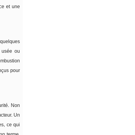
ce et une
 quelques
e usée ou
ombustion
onçus pour
rité. Non
cteur. Un
s, ce qui
ong terme.