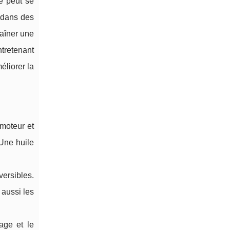
e peut se
 dans des
raîner une
tretenant
éliorer la
 moteur et
 Une huile
ersibles.
 aussi les
age et le