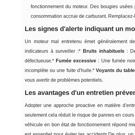
fonctionnement du moteur. Des bougies usées p
consommation accrue de carburant. Remplacez-le
Les signes d'alerte indiquant un m
Un moteur mal entretenu émet généralement de
indicateurs à surveiller :*
Bruits inhabituels
: De
défectueuse.*
Fumée excessive
: Une fumée noir
incomplète ou une fuite d'huile.*
Voyants du tabl
vous avertir de problèmes potentiels.
Les avantages d'un entretien prévent
Adopter une approche proactive en matière d'ent
seulement cela réduit le risque de pannes en cour
véhicule en bon état de fonctionnement répond m
est essentiel pour éviter les accidents.De plus, un