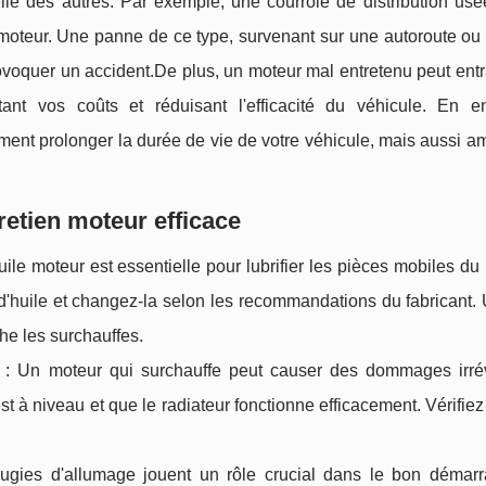
elle des autres. Par exemple, une courroie de distribution usé
 moteur. Une panne de ce type, survenant sur une autoroute ou
provoquer un accident.De plus, un moteur mal entretenu peut ent
t vos coûts et réduisant l'efficacité du véhicule. En en
ent prolonger la durée de vie de votre véhicule, mais aussi am
retien moteur efficace
uile moteur est essentielle pour lubrifier les pièces mobiles du
u d'huile et changez-la selon les recommandations du fabricant.
he les surchauffes.
: Un moteur qui surchauffe peut causer des dommages irrév
t à niveau et que le radiateur fonctionne efficacement. Vérifiez
gies d'allumage jouent un rôle crucial dans le bon démarr