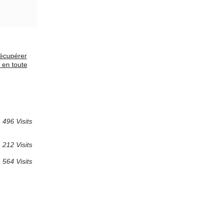
récupérer
 en toute
496 Visits
 212 Visits
 564 Visits