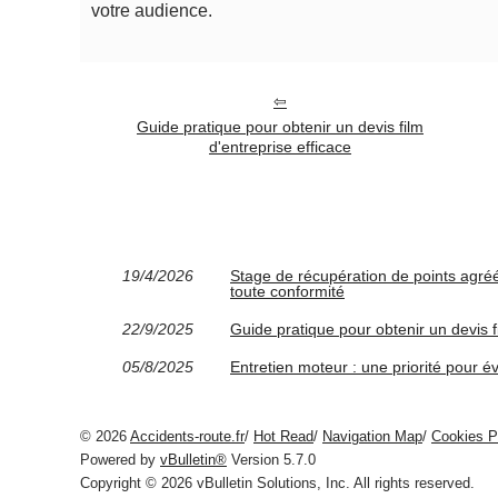
votre audience.
Guide pratique pour obtenir un devis film
d'entreprise efficace
19/4/2026
Stage de récupération de points agréé
toute conformité
22/9/2025
Guide pratique pour obtenir un devis f
05/8/2025
Entretien moteur : une priorité pour év
© 2026
Accidents-route.fr
/
Hot Read
/
Navigation Map
/
Cookies P
Powered by
vBulletin®
Version 5.7.0
Copyright © 2026 vBulletin Solutions, Inc. All rights reserved.