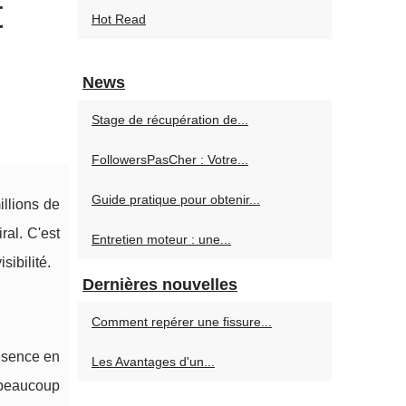
t
Hot Read
News
Stage de récupération de...
FollowersPasCher : Votre...
Guide pratique pour obtenir...
llions de
ral. C'est
Entretien moteur : une...
sibilité.
Dernières nouvelles
Comment repérer une fissure...
résence en
Les Avantages d'un...
 beaucoup