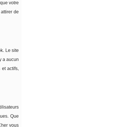
 que votre
attirer de
k. Le site
'y a aucun
et actifs,
ilisateurs
vues. Que
sCher vous